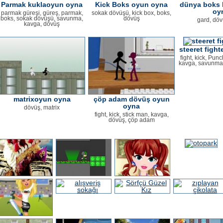
Parmak kuklaoyun oyna
Kick Boks oyun oyna
dünya boks 
oy
parmak güreşi, güreş, parmak,
sokak dövüşü, kick box, boks,
boks, sokak dövüşü, savunma,
dövüş
gard, döv
kavga, dövüş
steeret figh
fight, kick, Pun
kavga, savunma
matrixoyun oyna
çöp adam dövüş oyun
oyna
dövüş, matrix
fight, kick, stick man, kavga,
dövüş, çöp adam