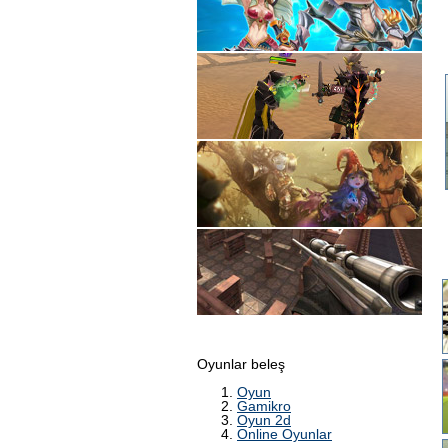
Oyunlar beleş
Oyun
Gamikro
Oyun 2d
Online Oyunlar