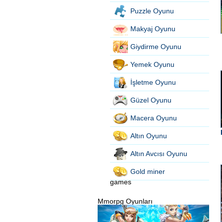
Puzzle Oyunu
Makyaj Oyunu
Giydirme Oyunu
Yemek Oyunu
İşletme Oyunu
Güzel Oyunu
Macera Oyunu
Altın Oyunu
Altın Avcısı Oyunu
Gold miner
games
Mmorpg Oyunları