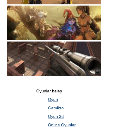
Oyunlar beleş
Oyun
Gamikro
Oyun 2d
Online Oyunlar