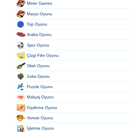
Miner Games
Maryo Oyunu
Top Oyunu
Araba Oyunu
Spor Oyunu
Çizgi Film Oyunu
Silah Oyunu
Zeka Oyunu
Puzzle Oyunu
Makyaj Oyunu
Giydirme Oyunu
Yemek Oyunu
İşletme Oyunu