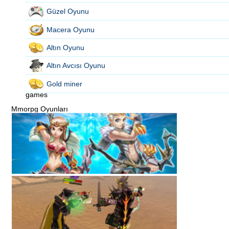
Güzel Oyunu
Macera Oyunu
Altın Oyunu
Altın Avcısı Oyunu
Gold miner
games
Mmorpg Oyunları