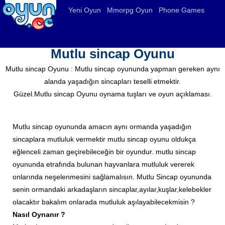
Yeni Oyun
Mmorpg Oyun
Phone Games
Mutlu sincap Oyunu
Mutlu sincap Oyunu : Mutlu sincap oyununda yapman gereken aynı
alanda yaşadığın sincapları teselli etmektir.
Güzel.Mutlu sincap Oyunu oynama tuşları ve oyun açıklaması.
Mutlu sincap oyununda amacın aynı ormanda yaşadığın
sincaplara mutluluk vermektir mutlu sincap oyunu oldukça
eğlenceli zaman geçirebileceğin bir oyundur. mutlu sincap
oyununda etrafında bulunan hayvanlara mutluluk vererek
onlarında neşelenmesini sağlamalısın. Mutlu Sincap oyununda
senin ormandaki arkadaşların sincaplar,ayılar,kuşlar,kelebekler
olacaktır bakalım onlarada mutluluk aşılayabilecekmisin ?
Nasıl Oynanır ?