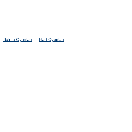
Bulma Oyunları
Harf Oyunları