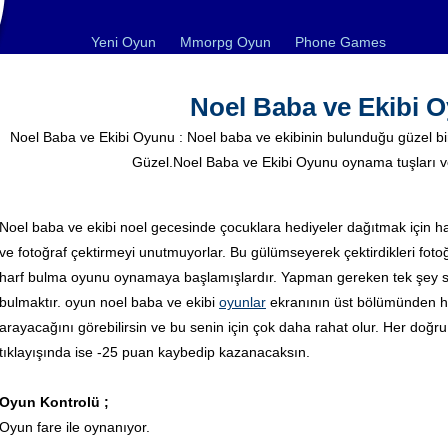
Yeni Oyun
Mmorpg Oyun
Phone Games
Noel Baba ve Ekibi 
Noel Baba ve Ekibi Oyunu : Noel baba ve ekibinin bulunduğu güzel bir 
Güzel.Noel Baba ve Ekibi Oyunu oynama tuşları v
Noel baba ve ekibi noel gecesinde çocuklara hediyeler dağıtmak için h
ve fotoğraf çektirmeyi unutmuyorlar. Bu gülümseyerek çektirdikleri fotoğr
harf bulma oyunu oynamaya başlamışlardır. Yapman gereken tek şey sü
bulmaktır. oyun noel baba ve ekibi
oyunlar
ekranının üst bölümünden han
arayacağını görebilirsin ve bu senin için çok daha rahat olur. Her doğr
tıklayışında ise -25 puan kaybedip kazanacaksın.
Oyun Kontrolü ;
Oyun fare ile oynanıyor.