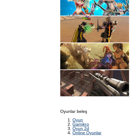
Oyunlar beleş
Oyun
Gamikro
Oyun 2d
Online Oyunlar