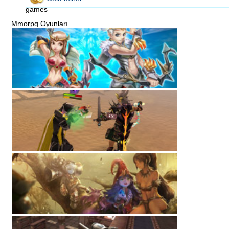
games
Mmorpg Oyunları