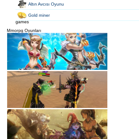
Altın Avcısı Oyunu
Gold miner
games
Mmorpg Oyunları