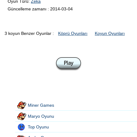
Oyun Türü:
Zeka
Güncelleme zamanı :
2014-03-04
3 koyun Benzer Oyunlar :
Köprü Oyunları
Koyun Oyunları
Miner Games
Maryo Oyunu
Top Oyunu