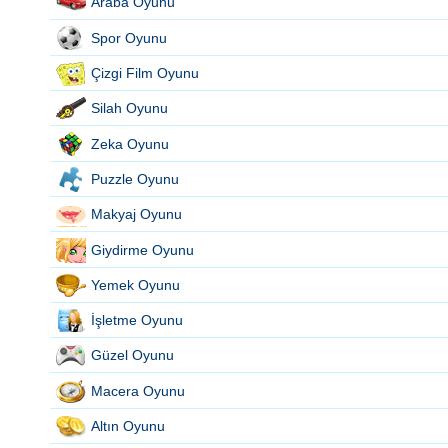
Araba Oyunu
Spor Oyunu
Çizgi Film Oyunu
Silah Oyunu
Zeka Oyunu
Puzzle Oyunu
Makyaj Oyunu
Giydirme Oyunu
Yemek Oyunu
İşletme Oyunu
Güzel Oyunu
Macera Oyunu
Altın Oyunu