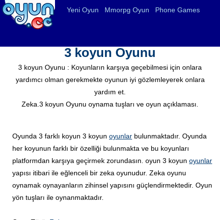
Yeni Oyun
Mmorpg Oyun
Phone Games
3 koyun Oyunu
3 koyun Oyunu : Koyunların karşıya geçebilmesi için onlara
yardımcı olman gerekmekte oyunun iyi gözlemleyerek onlara
yardım et.
Zeka.3 koyun Oyunu oynama tuşları ve oyun açıklaması.
Oyunda 3 farklı koyun 3 koyun
oyunlar
bulunmaktadır. Oyunda
her koyunun farklı bir özelliği bulunmakta ve bu koyunları
platformdan karşıya geçirmek zorundasın. oyun 3 koyun
oyunlar
yapısı itibari ile eğlenceli bir zeka oyunudur. Zeka oyunu
oynamak oynayanların zihinsel yapısını güçlendirmektedir. Oyun
yön tuşları ile oynanmaktadır.